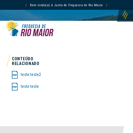
/
Bem-vindo(a) à Junta de Freguesia de Rio Maior
/
CONTEÚDO
RELACIONADO
teste teste2
INÍCIO /
RELATÓRIO DE GESTÃO
teste teste