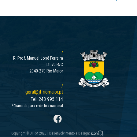
/
R. Prof. Manuel José Ferreira
Lt. 70 R/C
2040-270 Rio Maior
/
geral@jf-riomaior.pt
Tel. 243 995 114
*Chamada para rede fixa nacional
Copyright © JFRM 2025
|
Desenvolvimento e Design: