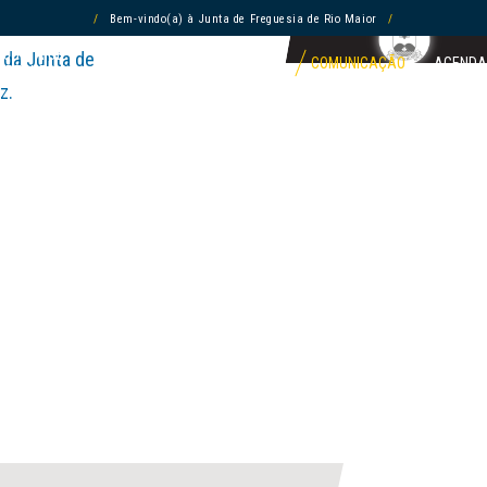
/
Bem-vindo(a) à Junta de Freguesia de Rio Maior
/
JUNTA DE
ASSEMBLEIA DE
 da Junta de
COMUNICAÇÃO
AGENDA
FREGUESIA
FREGUESIA
z.