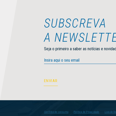
SUBSCREVA
A NEWSLETT
Seja o primeiro a saber as notícias e novida
Autorizo a utilização destes dados para efeitos de marketing e Li e Ace
Política de Privacidade
Conflitos de consumo
Política de Privacidade
Livro de 