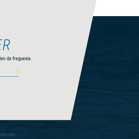
ER
des da freguesia.
ito a
Reclamações